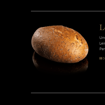
L
Uns
Lei
Per
De