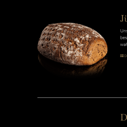
J
Uns
bes
wah
De
D