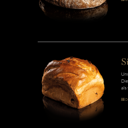
S
Uns
Die
als
De