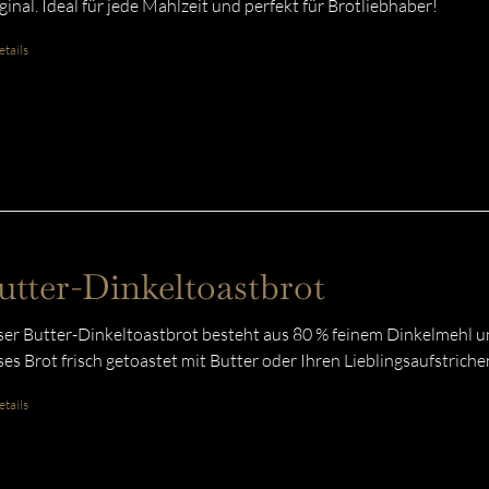
ginal. Ideal für jede Mahlzeit und perfekt für Brotliebhaber!
tails
utter-Dinkeltoastbrot
er Butter-Dinkeltoastbrot besteht aus 80 % feinem Dinkelmehl u
ses Brot frisch getoastet mit Butter oder Ihren Lieblingsaufstriche
tails