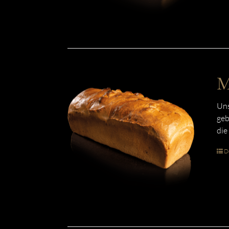
M
Uns
geb
die
De