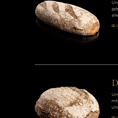
Uns
geb
all
De
D
Uns
mit
und
De