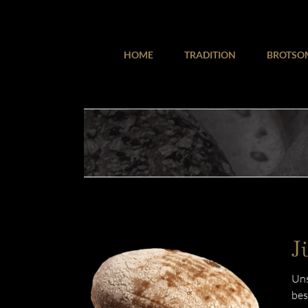
Zum
Inhalt
springen
HOME
TRADITION
BROTSO
J
Uns
bes