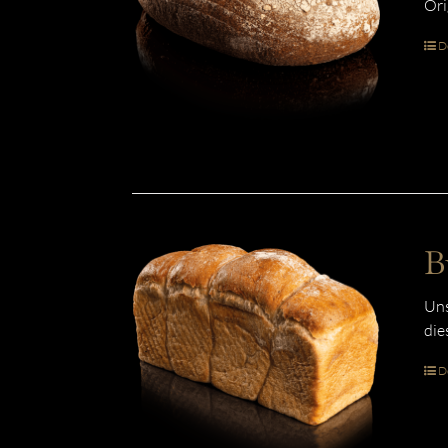
Ori
De
B
Uns
die
De