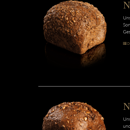
N
Uns
Son
Ges
De
N
Uns
und