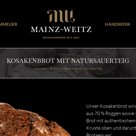
MMELIER
HANDWERK
KOSAKENBROT MIT NATURSAUERTEIG
Startseite
Brote
Kosakenbrot mit Natursauerteig
Unser Kosakenbrot wird
aus 70 % Roggen sowie 
Brot mit authentischem 
Kruste oben und darunte
Brotgenuss!