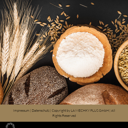
Impressum
|
Datenschutz
| Copyright by
LA MECHKY PLUS GmbH
| All
Rights Reserved