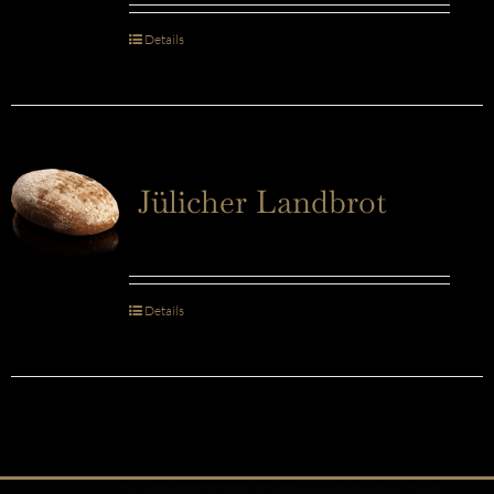
Details
Jülicher Landbrot
Details