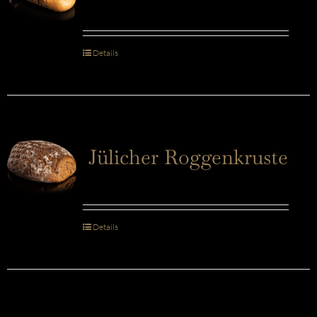
Details
Jülicher Roggenkruste
Details