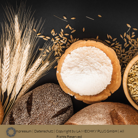
Impressum
|
Datenschutz
| Copyright by
LA MECHKY PLUS GmbH
| All
Rights Reserved