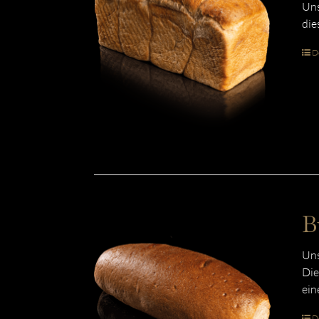
Uns
die
De
B
Uns
Die
ein
De