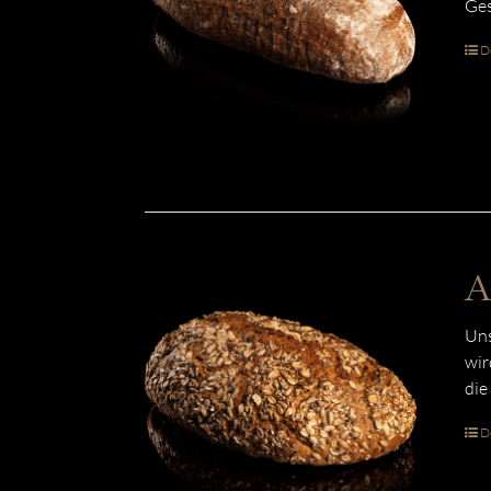
Ges
De
A
Uns
wir
die
De