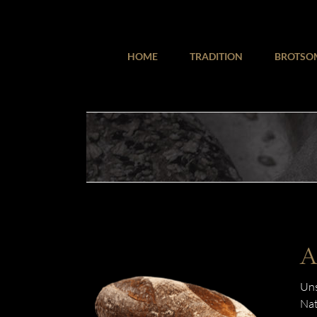
Zum
Inhalt
springen
HOME
TRADITION
BROTSO
A
Uns
Nat