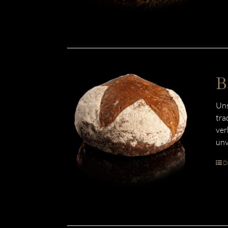
B
Uns
tra
ver
unv
De