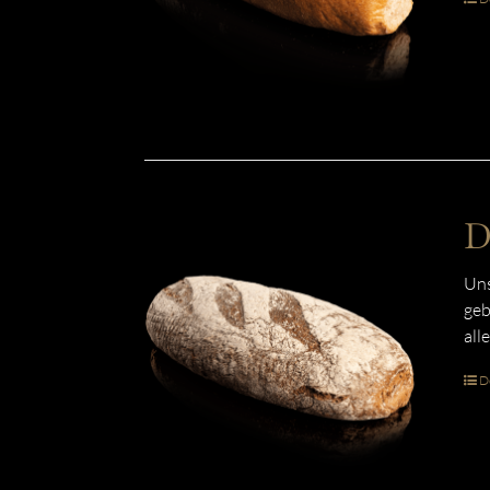
D
Uns
geb
all
De