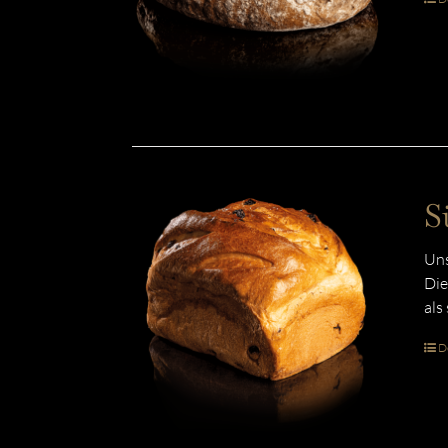
S
Uns
Die
als
De