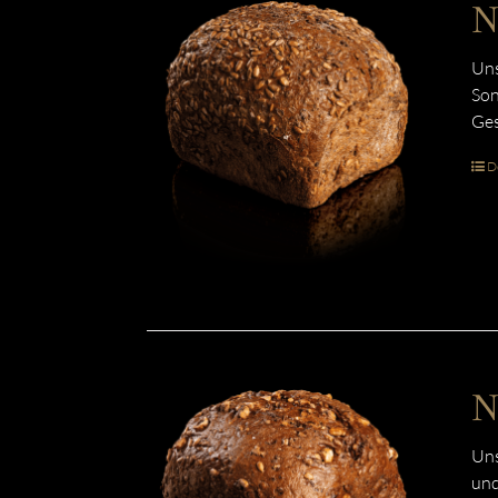
N
Uns
Son
Ges
De
N
Uns
und