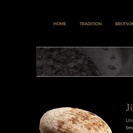
Zum
Inhalt
springen
HOME
TRADITION
BROTSO
J
Uns
bes