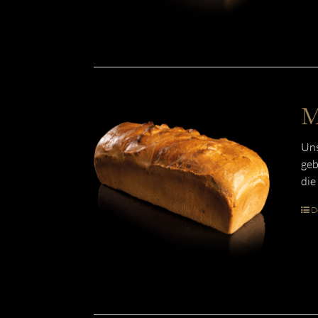
M
Uns
geb
die
De