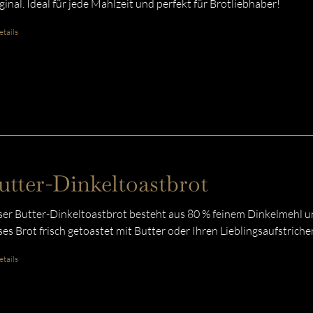
ginal. Ideal für jede Mahlzeit und perfekt für Brotliebhaber!
tails
utter-Dinkeltoastbrot
er Butter-Dinkeltoastbrot besteht aus 80 % feinem Dinkelmehl u
ses Brot frisch getoastet mit Butter oder Ihren Lieblingsaufstriche
tails