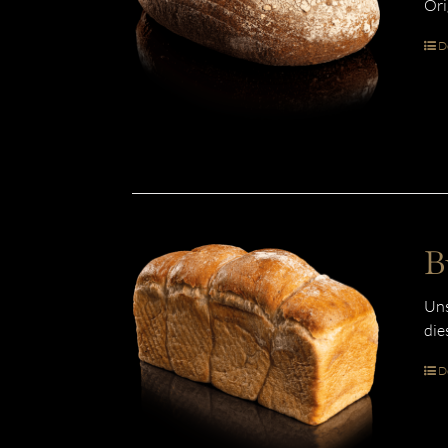
Ori
De
B
Uns
die
De