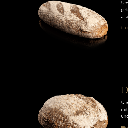
Uns
geb
all
De
D
Uns
mit
und
De