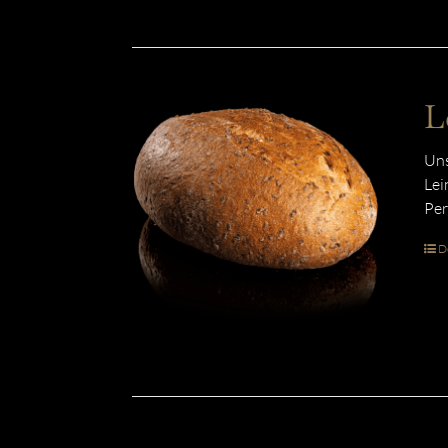
L
Uns
Lei
Per
De