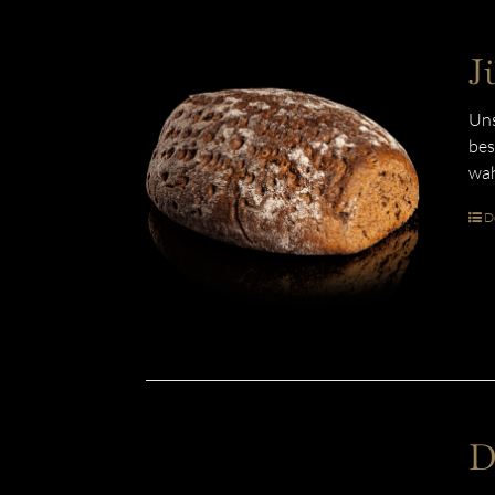
J
Uns
bes
wah
De
D