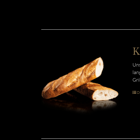
K
Uns
lan
Gri
De