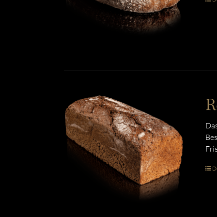
R
Das
Bes
Fri
De