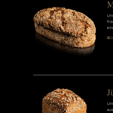
M
Uns
fri
ein
De
J
Uns
aus