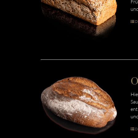
Frü
und
De
O
Hie
Sau
ent
und
De