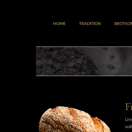
Zum
Inhalt
springen
HOME
TRADITION
BROTSO
F
Uns
wäh