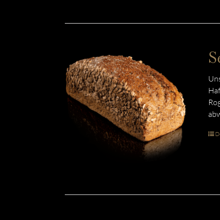
S
Uns
Haf
Rog
abw
De