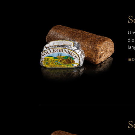
S
Uns
die
lan
De
S