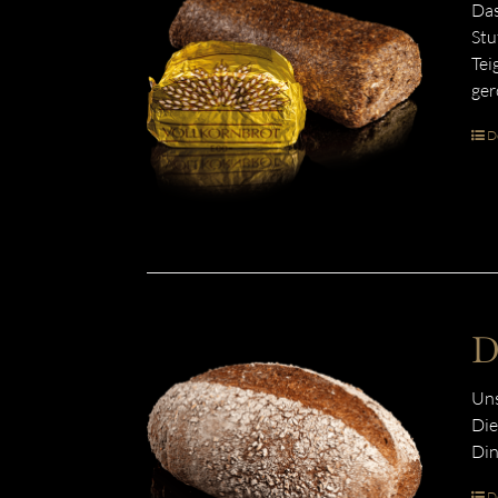
Das
Stu
Tei
ger
De
D
Uns
Die
Din
De