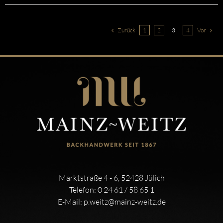
Zurück
1
2
3
4
Vor
Marktstraße 4 - 6, 52428 Jülich
Telefon:
0 24 61 / 58 65 1
E-Mail:
p.weitz@mainz-weitz.de