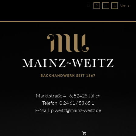
1
2
…
4
Vor
Marktstraße 4 - 6, 52428 Jülich
Telefon:
0 24 61 / 58 65 1
E-Mail:
p.weitz@mainz-weitz.de