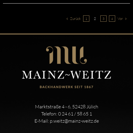
Zurück
1
2
3
4
Vor
Marktstraße 4 - 6, 52428 Jülich
Telefon:
0 24 61 / 58 65 1
E-Mail:
p.weitz@mainz-weitz.de