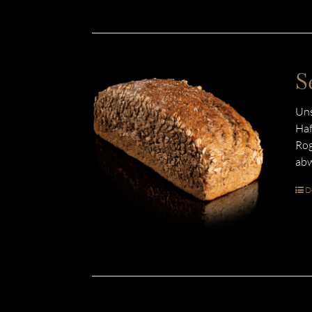
S
Uns
Haf
Rog
abw
De