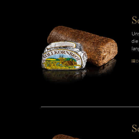
S
Uns
die
lan
De
S