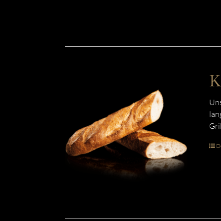
K
Uns
lan
Gri
De