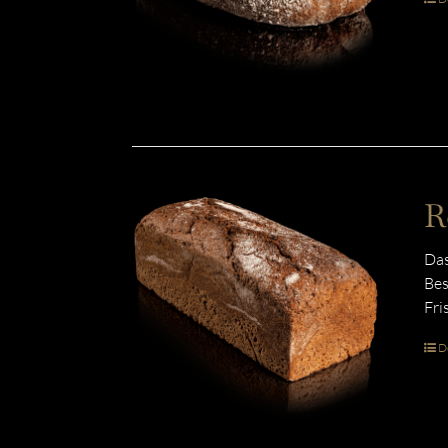
R
Das
Bes
Fri
De