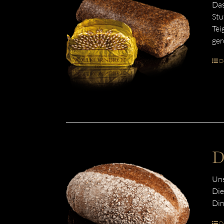
Das
Stu
Tei
ger
De
D
Uns
Die
Din
De