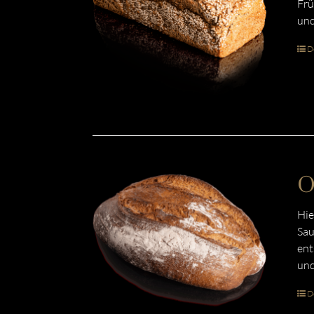
Frü
und
De
O
Hie
Sau
ent
und
De