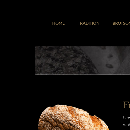
Zum
Inhalt
springen
HOME
TRADITION
BROTSO
F
Uns
wäh