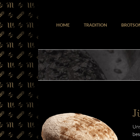
Zum
Inhalt
springen
HOME
TRADITION
BROTSO
J
Uns
bes