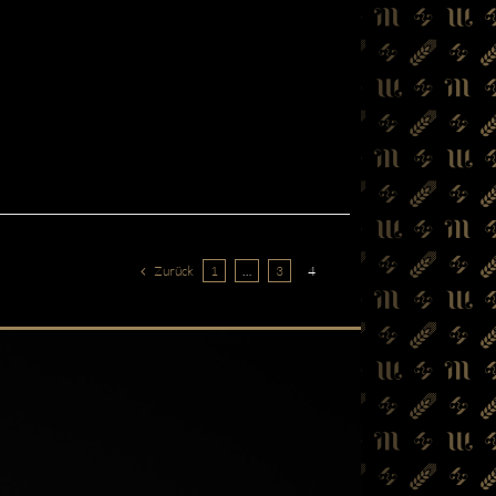
Zurück
1
…
3
4