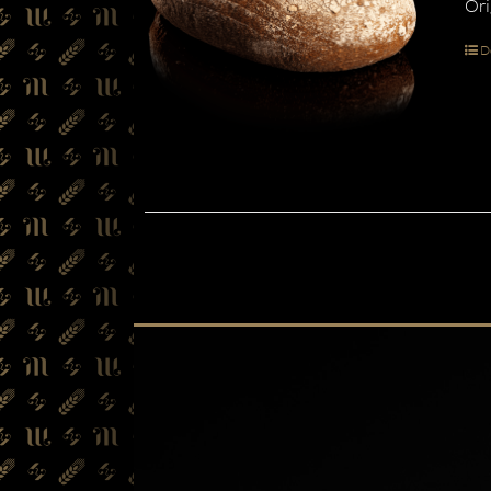
Ori
De