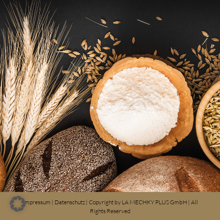
Impressum
|
Datenschutz
| Copyright by
LA MECHKY PLUS GmbH
| All
Rights Reserved