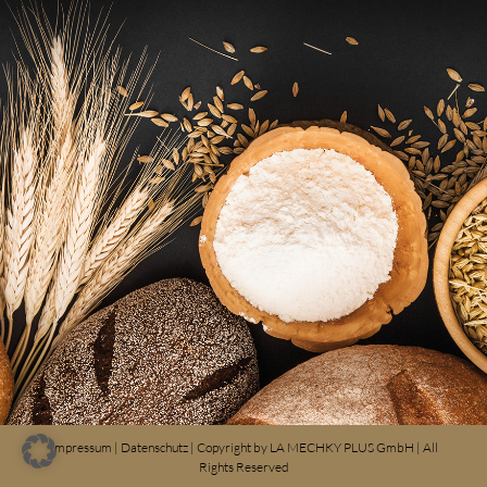
Impressum
|
Datenschutz
| Copyright by
LA MECHKY PLUS GmbH
| All
Rights Reserved