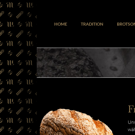
Zum
Inhalt
springen
HOME
TRADITION
BROTSO
F
Uns
wäh