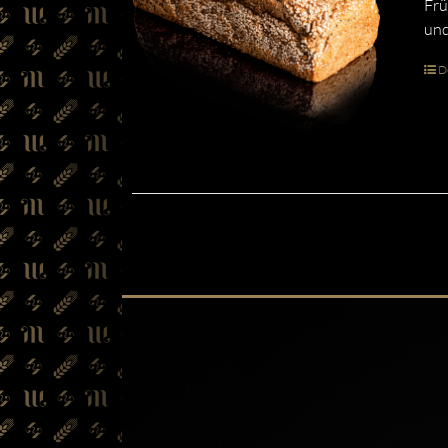
Frü
und
De