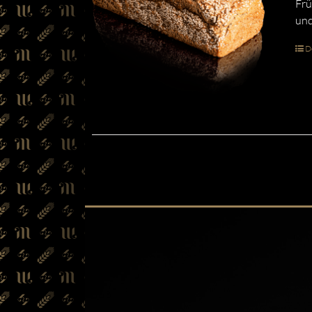
Frü
und
De