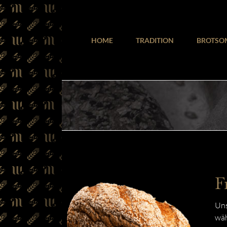
Zum
Inhalt
springen
HOME
TRADITION
BROTSO
F
Uns
wäh