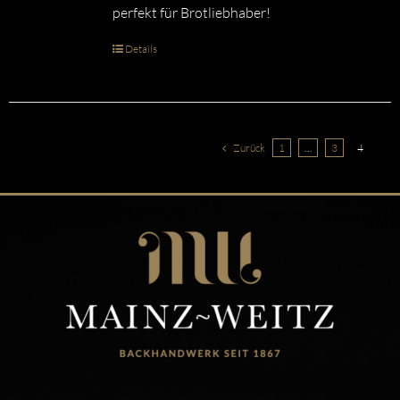
perfekt für Brotliebhaber!
Details
Zurück
1
…
3
4