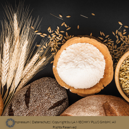
Impressum
|
Datenschutz
| Copyright by
LA MECHKY PLUS GmbH
| All
Rights Reserved