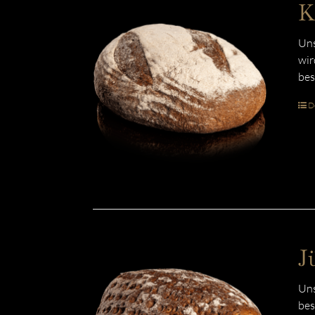
K
Uns
wir
bes
De
J
Uns
bes