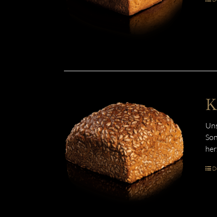
K
Uns
Son
her
De