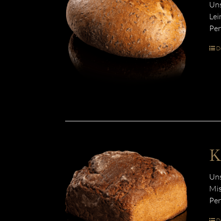
Uns
Lei
Per
De
K
Uns
Mis
Per
De