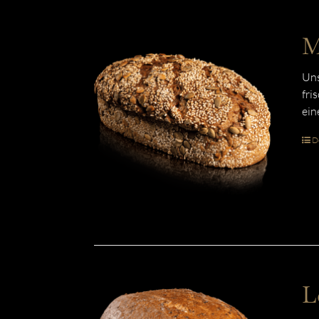
M
Uns
fri
ein
De
L