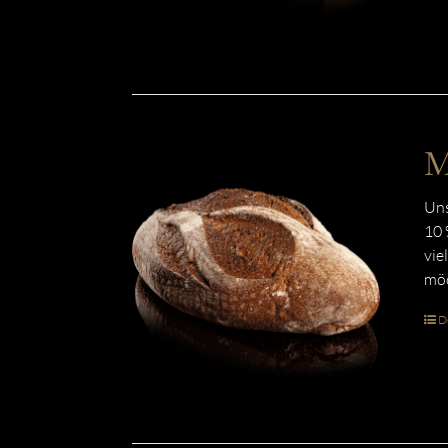
M
Uns
10 
vie
mö
De