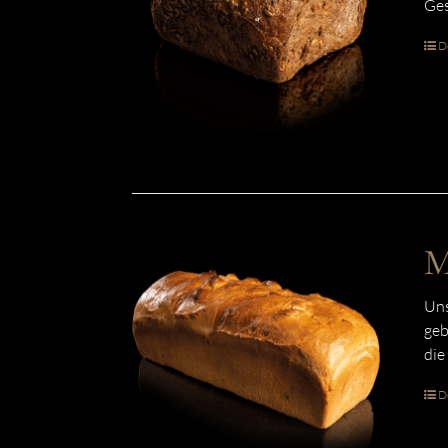
Ges
De
M
Uns
geb
die
De