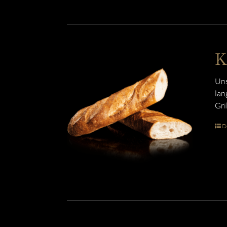
K
Uns
lan
Gri
De