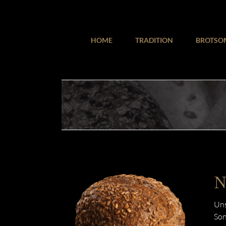
Zum
Inhalt
springen
HOME
TRADITION
BROTSO
N
Uns
Son