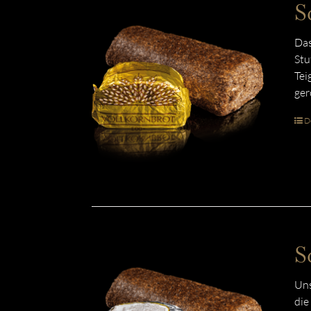
S
Das
Stu
Tei
ger
De
S
Uns
die