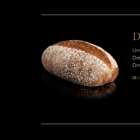
D
Uns
Die
Din
De