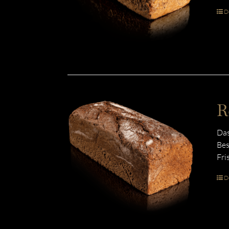
De
R
Das
Bes
Fri
De