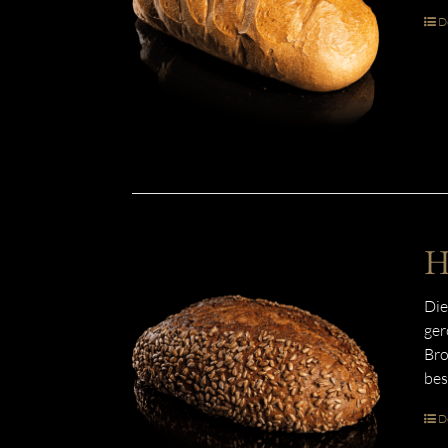
De
H
Die
ger
Bro
bes
De