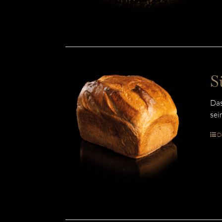
S
Das
sei
De