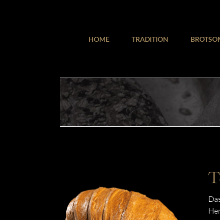
Zum
Inhalt
springen
HOME
TRADITION
BROTSO
T
Das
Her