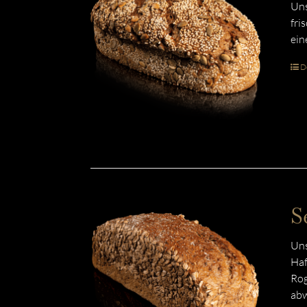
Uns
fri
ein
De
S
Uns
Haf
Rog
abw