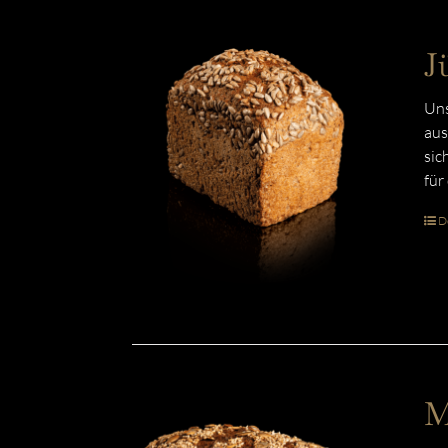
J
Uns
aus
sic
für
De
M