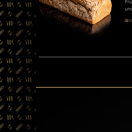
Frü
und
De