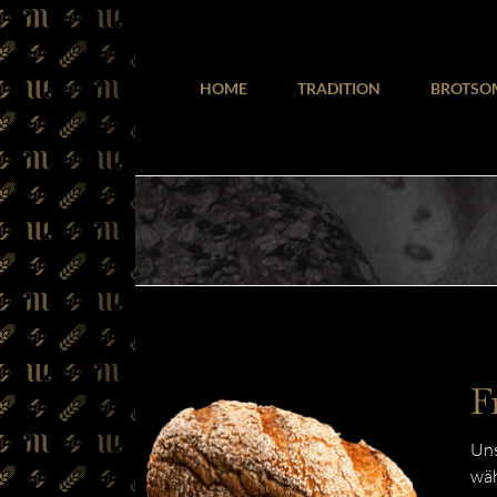
Zum
Inhalt
springen
HOME
TRADITION
BROTSO
F
Uns
wäh