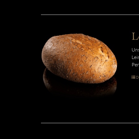
L
Uns
Lei
Per
De