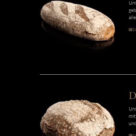
Uns
geb
all
De
D
Uns
mit
und
De