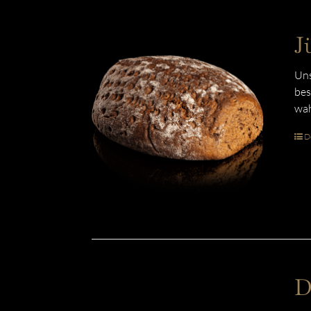
J
Uns
bes
wah
De
D