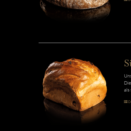
S
Uns
Die
als
De