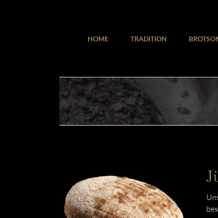
Zum
Inhalt
springen
HOME
TRADITION
BROTSO
J
Uns
bes