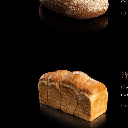
Ori
De
B
Uns
die
De