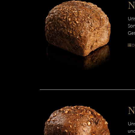
N
Uns
Son
Ges
De
N
Uns
und