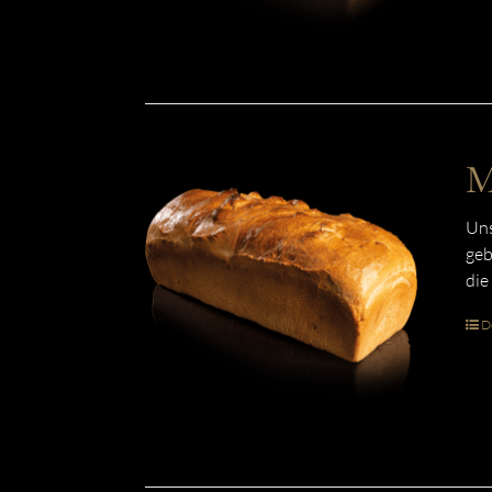
M
Uns
geb
die
De