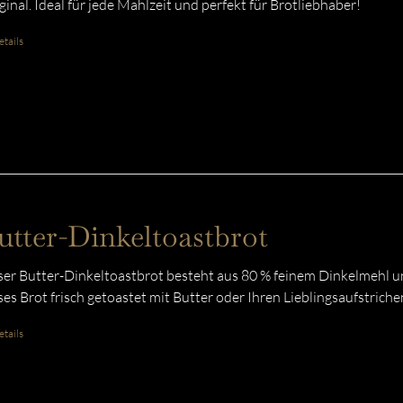
ginal. Ideal für jede Mahlzeit und perfekt für Brotliebhaber!
tails
utter-Dinkeltoastbrot
er Butter-Dinkeltoastbrot besteht aus 80 % feinem Dinkelmehl u
ses Brot frisch getoastet mit Butter oder Ihren Lieblingsaufstriche
tails