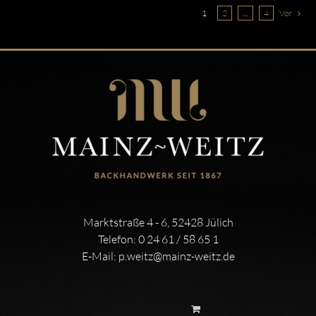
1
2
…
4
Vor
Marktstraße 4 - 6, 52428 Jülich
Telefon:
0 24 61 / 58 65 1
E-Mail:
p.weitz@mainz-weitz.de