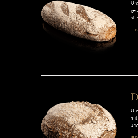
Uns
geb
all
De
D
Uns
mit
und
De