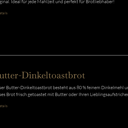
ginal. Ideal für jede Mahlzeit und perfekt für Brotliebhaber!
tails
utter-Dinkeltoastbrot
er Butter-Dinkeltoastbrot besteht aus 80 % feinem Dinkelmehl u
ses Brot frisch getoastet mit Butter oder Ihren Lieblingsaufstriche
tails