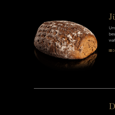
J
Uns
bes
wah
De
D