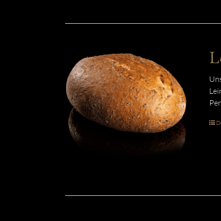
L
Uns
Lei
Per
De