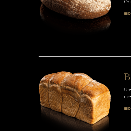
Ori
De
B
Uns
die
De