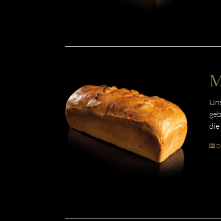
M
Uns
geb
die
De