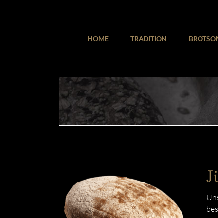
Zum
Inhalt
springen
HOME
TRADITION
BROTSO
J
Uns
bes