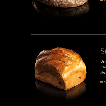
S
Uns
Die
als
De