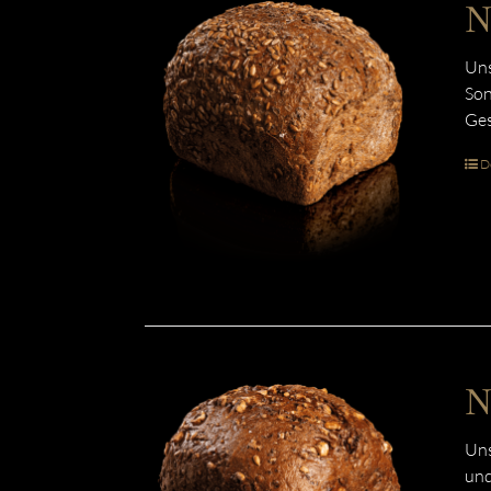
N
Uns
Son
Ges
De
N
Uns
und