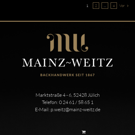
1
2
…
4
Vor
Marktstraße 4 - 6, 52428 Jülich
Telefon:
0 24 61 / 58 65 1
E-Mail:
p.weitz@mainz-weitz.de