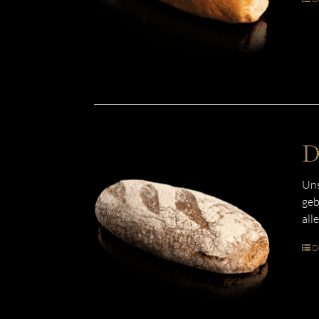
D
Uns
geb
all
De