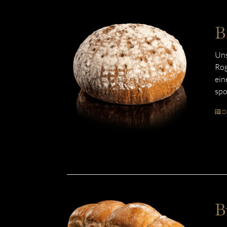
B
Uns
Rog
ein
spo
De
B