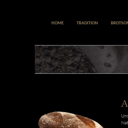
Zum
Inhalt
springen
HOME
TRADITION
BROTSO
A
Uns
Nat