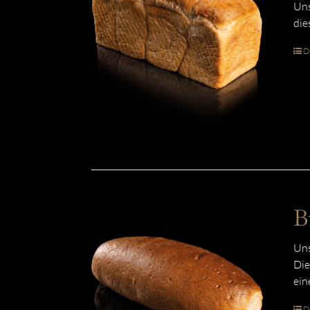
Uns
die
De
B
Uns
Die
ein
De