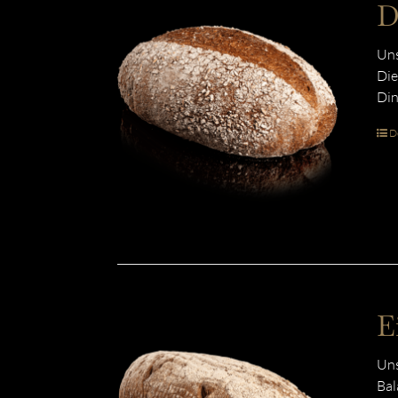
D
Uns
Die
Din
De
E
Uns
Bal