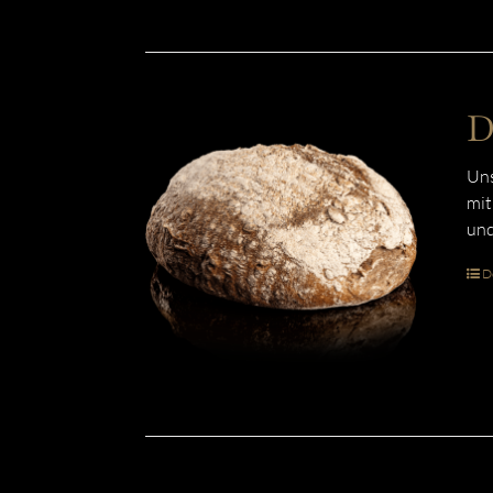
D
Uns
mit
und
De