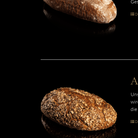
Ges
De
A
Uns
wir
die
De