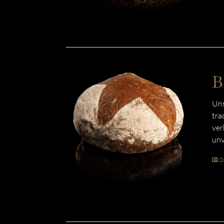
B
Uns
tra
ver
unv
De