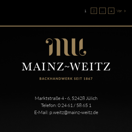
1
2
…
4
Vor
Marktstraße 4 - 6, 52428 Jülich
Telefon:
0 24 61 / 58 65 1
E-Mail:
p.weitz@mainz-weitz.de